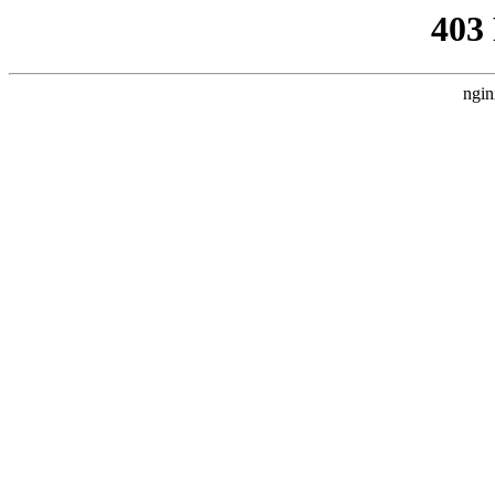
403
ngin